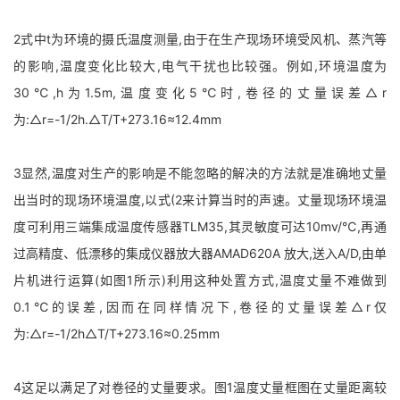
2式中t为环境的摄氏温度测量,由于在生产现场环境受风机、蒸汽等
的影响,温度变化比较大,电气干扰也比较强。例如,环境温度为
30℃,h为1.5m,温度变化5℃时,卷径的丈量误差△r
为:△r=-1/2h.△T/T+273.16≈12.4mm
3显然,温度对生产的影响是不能忽略的解决的方法就是准确地丈量
出当时的现场环境温度,以式(2来计算当时的声速。丈量现场环境温
度可利用三端集成温度传感器TLM35,其灵敏度可达10mv/℃,再通
过高精度、低漂移的集成仪器放大器AMAD620A 放大,送入A/D,由单
片机进行运算(如图1所示)利用这种处置方式,温度丈量不难做到
0.1℃的误差,因而在同样情况下,卷径的丈量误差△r仅
为:△r=-1/2h△T/T+273.16≈0.25mm
4这足以满足了对卷径的丈量要求。图1温度丈量框图在丈量距离较