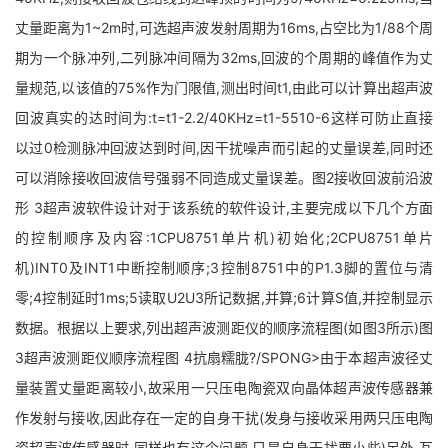
丈量距离为1~2m时,可选超声波发射周期为16ms,占空比为1/88个周
期为一个脉冲列,二列脉冲间隔为32ms,回波的个周期的峰值作为丈
量规范,以该值的75%作为门限值,测出时间t1,由此可以计算出超声波
回波真实的达时间为:t=t1-2.2/40KHz=t1-5510-6这样可防止直接
以过0检测脉冲回波达到时间,因干扰噪声而引起的丈量误差,同时还
可以消除接收回波信号强弱不同造成丈量误差。图2接收回波前沿波
形 3超声波软件设计对于该系统的软件设计,主要完成以下几个方面
的控制顺序及内容:1CPU8751单片机)初始化;2CPU8751单片
机)INT0及INT1中断控制顺序;3控制8751中的P1.3脚的置位与清
零;4控制延时1ms;5读取U2U3所记数据,并算;6计算S值,并控制显示
数据。根据以上要求,列出超声波测距仪的顺序流程图(如图3所示)图
3超声波测距仪顺序流程图 4抗扇糯胧?/SPONG>由于本超声波径丈
量装置丈量距离较小,故采用一只压电陶瓷双向晶体超声波传感器兼
作发射与接收,因此存在一定的自身干扰(发身与接收采用两只压电陶
瓷超声波传感器时,同样也有这个问题,只是自身干扰要小些)另外,瓦