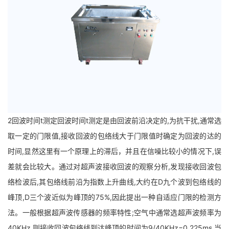
2回波时间t测定回波时间t测定是由回波前沿决定的,为抗干扰,通常选
取一定的门限值,接收回波的包络线大于门限值时确定为回波的达的
时间,显然这里有一个原理上的滞后，并且在信噪比较小的情况下,误
差就会比较大。通过对超声波接收回波的观察分析,发现接收回波包
络检波后,其包络线前沿为指数上升曲线,大约在D九个波到包络线的
峰顶,D三个波近似为峰顶的75%,因此提出一种自适应门限的检测方
法。一般根据超声波传感器的频率特性;空气中通常选超声波频率为
40KHz,则接收回波包络线到达峰顶的时间为9/40KHz=0.225ms,当