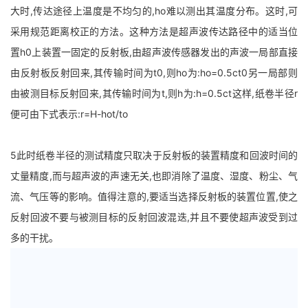
大时,传达途径上温度是不均匀的,ho难以测出其温度分布。这时,可
采用规范距离校正的方法。这种方法是超声波传达路径中的适当位
置h0上装置一固定的反射板,由超声波传感器发出的声波一局部直接
由反射板反射回来,其传输时间为t0,则ho为:ho=0.5ct0另一局部则
由被测目标反射回来,其传输时间为t,则h为:h=0.5ct这样,纸卷半径r
便可由下式表示:r=H-hot/to
5此时纸卷半径的测试精度只取决于反射板的装置精度和回波时间的
丈量精度,而与超声波的声速无关,也即消除了温度、湿度、粉尘、气
流、气压等的影响。值得注意的,要适当选择反射板的装置位置,使之
反射回波不要与被测目标的反射回波混迭,并且不要使超声波受到过
多的干扰。