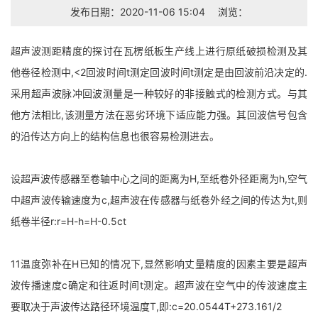
发布日期：2020-11-06 15:04
浏览：
超声波测距精度的探讨在瓦楞纸板生产线上进行原纸破损检测及其
他卷径检测中,<2回波时间t测定回波时间t测定是由回波前沿决定的.
采用超声波脉冲回波测量是一种较好的非接触式的检测方式。与其
他方法相比,该测量方法在恶劣环境下适应能力强。其回波信号包含
的沿传达方向上的结构信息也很容易检测进去。
设超声波传感器至卷轴中心之间的距离为H,至纸卷外径距离为h,空气
中超声波传输速度为c,超声波在传感器与纸卷外经之间的传达为t,则
纸卷半径r:r=H-h=H-0.5ct
11温度弥补在H已知的情况下,显然影响丈量精度的因素主要是超声
波传播速度c确定和往返时间t测定。超声波在空气中的传波速度主
要取决于声波传达路径环境温度T,即:c=20.0544T+273.161/2