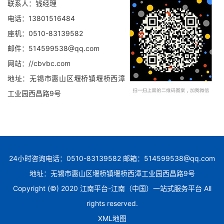
联系人：钱经理
电话：13801516484
座机：0510-83139582
邮件：514599538@qq.com
网站：//cbvbc.com
地址：无锡市惠山区堰桥镇堰桥西漳
工业园西昌路9号
24小时咨询电话：0510-83139582 邮箱：514599538@qq.com
地址：无锡市惠山区堰桥镇堰桥西漳工业园西昌路9号
Copyright (©) 2020 江南平台-江南（中国）一站式服务平台 All
rights reserved.
XML地图