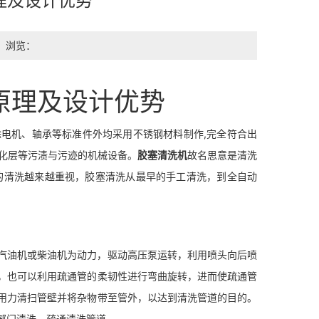
理及设计优势
浏览：
原理及设计优势
除电机、轴承等标准件外均采用不锈钢材料制作,完全符合出
氧化层等污渍与污迹的机械设备。
胶塞清洗机
故名思意是清洗
的清洗越来越重视，胶塞清洗从最早的手工清洗，到全自动
汽油机或柴油机为动力，驱动高压泵运转，利用喷头向后喷
，也可以利用疏通管的柔韧性进行弯曲旋转，进而使疏通管
用力清扫管壁并将杂物带至管外，以达到清洗管道的目的。
部门清洗、疏通清洗管道。