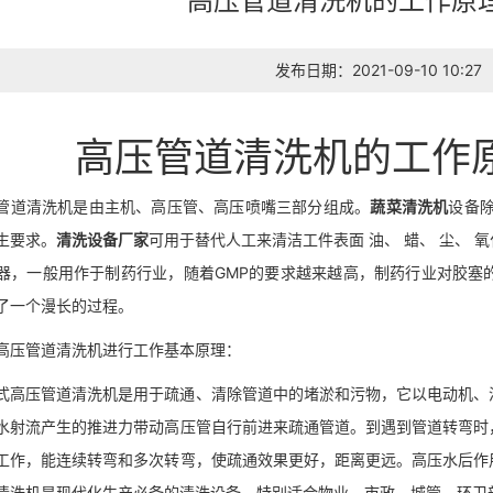
高压管道清洗机的工作原
发布日期：2021-09-10 10:27
高压管道清洗机的工作
管道清洗机是由主机、高压管、高压喷嘴三部分组成。
蔬菜清洗机
设备
生要求。
清洗设备厂家
可用于替代人工来清洁工件表面 油、 蜡、 尘、 
器，一般用作于制药行业，随着GMP的要求越来越高，制药行业对胶塞
了一个漫长的过程。
高压管道清洗机进行工作基本原理：
式高压管道清洗机是用于疏通、清除管道中的堵淤和污物，它以电动机、
水射流产生的推进力带动高压管自行前进来疏通管道。到遇到管道转弯时
工作，能连续转弯和多次转弯，使疏通效果更好，距离更远。高压水后作
清洗机是现代化生产必备的清洗设备，特别适合物业、市政、城管、环卫