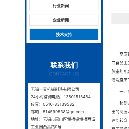
行业新闻
企业新闻
技术支持
高压
口食品卫
联系我们
胶塞的机
CONTACT US
清洗经历
无锡一青机械制造有限公司
一、
24小时咨询电话：13801516484
移动
传真：0510-83139582
邮箱：514599538@qq.com
出的高压
地址：无锡市惠山区堰桥镇堰桥西漳
达到转弯
工业园西昌路9号
高压管道