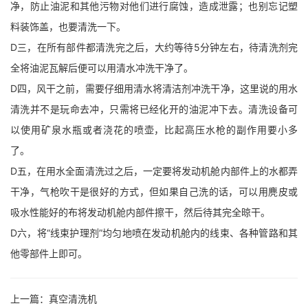
净，防止油泥和其他污物对他们进行腐蚀，造成泄露；也别忘记塑
料装饰盖，也要清洗一下。
D三，在所有部件都清洗完之后，大约等待5分钟左右，待清洗剂完
全将油泥瓦解后便可以用清水冲洗干净了。
D四，风干之前，需要仔细用清水将清洁剂冲洗干净，这里说的用水
清洗并不是玩命去冲，只需将已经化开的油泥冲下去。清洗设备可
以使用矿泉水瓶或者浇花的喷壶，比起高压水枪的副作用要小多
了。
D五，在用水全面清洗过之后，一定要将发动机舱内部件上的水都弄
干净，气枪吹干是很好的方式，但如果自己洗的话，可以用麂皮或
吸水性能好的布将发动机舱内部件擦干，然后待其完全晾干。
D六，将“线束护理剂”均匀地喷在发动机舱内的线束、各种管路和其
他零部件上即可。
上一篇：
真空清洗机