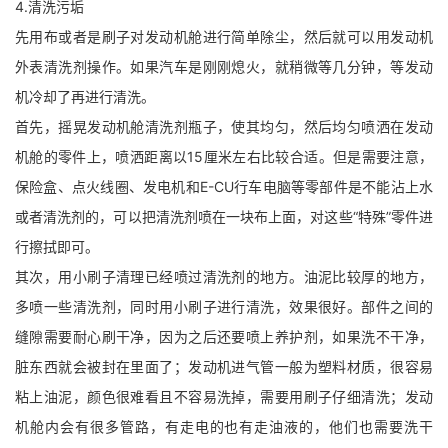
4.清洗污垢
先用布或者是刷子对发动机舱进行简单除尘，然后就可以用发动机
外表清洗剂操作。如果汽车是刚刚熄火，就稍微等几分钟，等发动
机冷却了再进行清洗。
首先，摇晃发动机舱清洗剂瓶子，使其均匀，然后均匀喷洒在发动
机舱的零件上，喷洒距离以15厘米左右比较合适。但是需要注意，
保险盒、点火线圈、发电机和E-CU行车电脑等零部件是不能沾上水
或者清洗剂的，可以把清洗剂喷在一块布上面，对这些“特殊”零件进
行擦拭即可。
其次，用小刷子清理已经喷过清洗剂的地方。油泥比较厚的地方，
多喷一些清洗剂，同时用小刷子进行清洗，效果很好。部件之间的
缝隙需要耐心刷干净，因为之后还要喷上养护剂，如果洗不干净，
脏东西就会被封在里面了；发动机进气管一般为塑料材质，很容易
粘上油泥，颜色很难看且不容易洗掉，需要用刷子仔细清洗；发动
机舱内会有很多管路，有走电的也有走油液的，他们也需要洗干